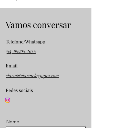
Vamos conversar
Telefone/Whatsapp
(54) 99905-1655
Email
clarin@clarinclaypipes.com
Redes sociais
Nome