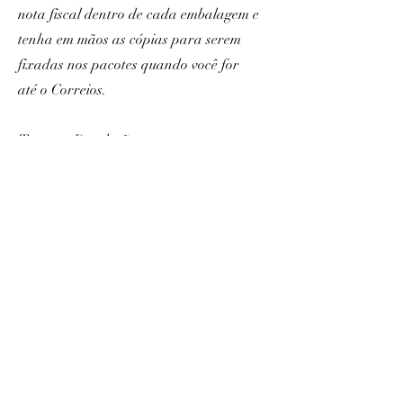
nota fiscal dentro de cada embalagem e
tenha em mãos as cópias para serem
fixadas nos pacotes quando você for
até o Correios.
Trocas e Devoluções
Conforme CDC (Código de Defesa do
Consumidor), abaixo os critérios para
devolução por arrependimento ou
troca:
- Dentro do prazo de 07 dias corridos
contando a partir da entrega.
- O produto deverá estar nas mesmas
condições que foi entregue, sem uso, com
armazenamento adequado e sem
quaisquer marcas e indícios que alterem