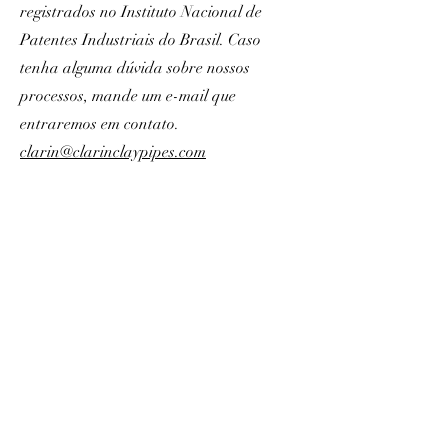
registrados no Instituto Nacional de
Patentes Industriais do Brasil. Caso
tenha alguma dúvida sobre nossos
processos, mande um e-mail que
entraremos em contato.
clarin@clarinclaypipes.com
clarin@clarinclaypipes.com
Termos de Serviço
Política de privacidade
Política de devolução
Aviso legal
Dominus pastor noster est © 2023 Clarin Clay Pipes.
Todos os direitos reservados. Fabricação de produtos cerâmicos -
CNPJ:
51.133.129
/0001-09