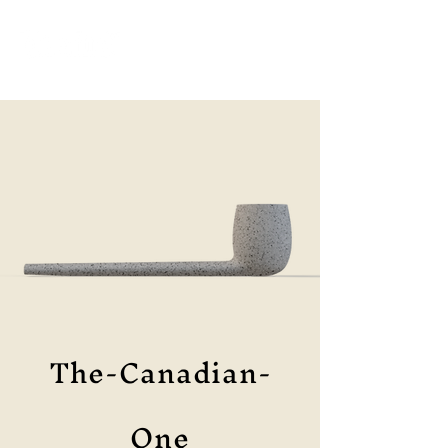
ME
NU
The-Canadian-
One