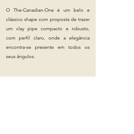
O The-Canadian-One é um belo e
clássico shape com proposta de trazer
um clay pipe compacto e robusto,
com perfil claro, onde a elegância
encontra-se presente em todos os
seus ângulos.
O melhor do velho mundo com uma
qualidade inacreditável!
The-Cutty-One
o clay pipe além da
história, um verdadeiro clássico
!